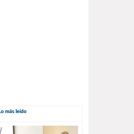
Lo más leído
1