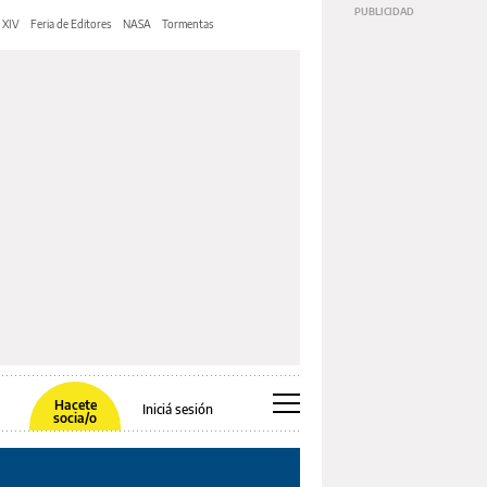
 XIV
Feria de Editores
NASA
Tormentas
Hacete
Iniciá sesión
socia/o