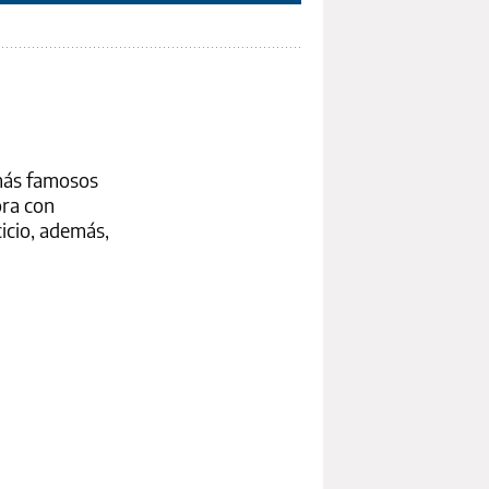
 más famosos
ora con
icio, además,