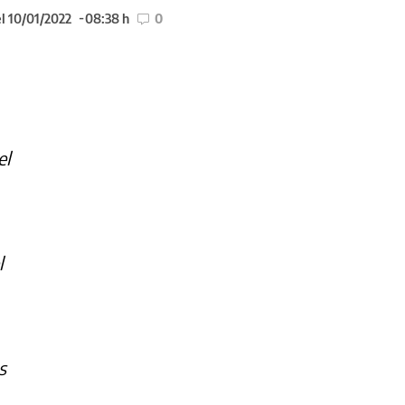
l 10/01/2022
08:38 h
0
el
l
s