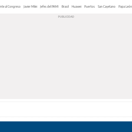
nte al Congreso
Javier Milei
Jefes del PAMI
Brasil
Huawei
Puertos
San Cayetano
Papa León