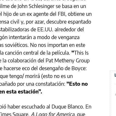
ilme de John Schlesinger se basa en un
l hijo de un ex agente del FBI, obtiene un
nsa civil y, por azar, descubre espantado
stabilizadoras de EE.UU. alrededor del
gón intentarán a modo de venganza
s soviéticos. No nos importan en este
la canción central de la película.
“
This Is
e la colaboración del Pat Metheny Group
ce hacerse eco del desengaño de Boyce:
que tengo/ morirá (esto no es un
ompañado por una constatación:
“Esto no
en esta estación”.
debió haber escuchado al Duque Blanco. En
Times Square,
A Logo for America
, que