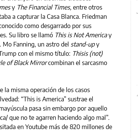
imes
y
The Financial Times,
entre otros
aba a capturar la Casa Blanca. Friedman
sconocido como desgarrado por sus
es. Su libro se llamó
This is Not America
y
. Mo Fanning, un astro del
stand-up
y
a Trump con el mismo título:
Thisis (not)
yle of Black Mirror
combinan el sarcasmo
e la misma operación de los casos
vedad: “This is America” sustrae el
 mayúscula pasa sin embargo por aquello
ica/ que no te agarren haciendo algo mal”.
isitada en Youtube más de 820 millones de