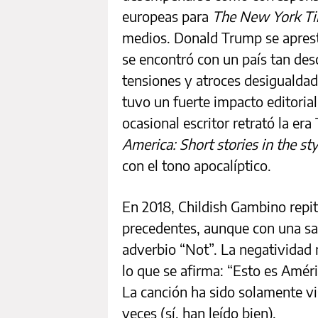
europeas para
The New York T
medios. Donald Trump se aprest
se encontró con un país tan de
tensiones y atroces desigualdad
tuvo un fuerte impacto editorial
ocasional escritor retrató la er
America: Short stories in the st
con el tono apocalíptico.
En 2018, Childish Gambino repit
precedentes, aunque con una sal
adverbio “Not”. La negatividad
lo que se afirma: “Esto es Amér
La canción ha sido solamente v
veces (sí, han leído bien).