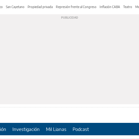
co
San Cayetano
Propiedad privada
Represión frente al Congreso
Inflación CABA
Teatro
Me
ión
Investigación
Mil Lianas
Podcast