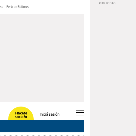
ta
Feria de Editores
Hacete
Iniciá sesión
socia/o