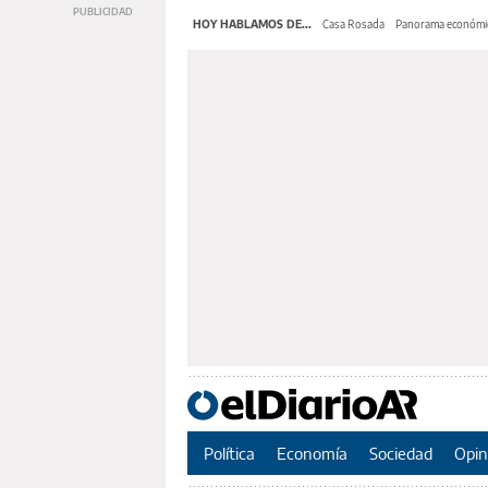
HOY HABLAMOS DE...
Casa Rosada
Panorama económi
Política
Economía
Sociedad
Opin