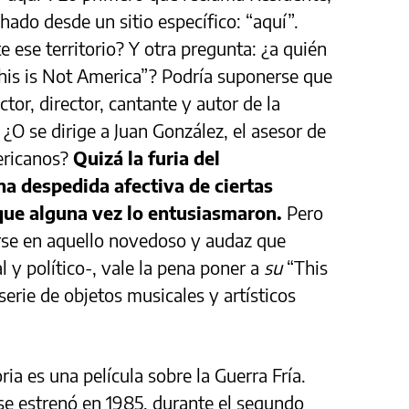
ado desde un sitio específico: “aquí”.
ese territorio? Y otra pregunta: ¿a quién
This is Not America”? Podría suponerse que
tor, director, cantante y autor de la
¿O se dirige a Juan González, el asesor de
ericanos?
Quizá la furia del
na despedida afectiva de ciertas
que alguna vez lo entusiasmaron.
Pero
erse en aquello novedoso y audaz que
l y político-, vale la pena poner a
su
“This
serie de objetos musicales y artísticos
a es una película sobre la Guerra Fría.
se estrenó en 1985, durante el segundo