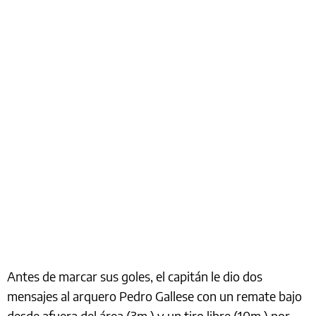
Antes de marcar sus goles, el capitán le dio dos
mensajes al arquero Pedro Gallese con un remate bajo
desde afuera del área (3m.) y un tiro libre (10m.) por