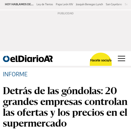
HOY HABLAMOS DE...
Ley de Tierras
Papa León XIV
Joaquín Benegas Lynch
San Cayetano
Swap
Hacete socia/o
INFORME
Detrás de las góndolas: 20
grandes empresas controlan
las ofertas y los precios en el
supermercado