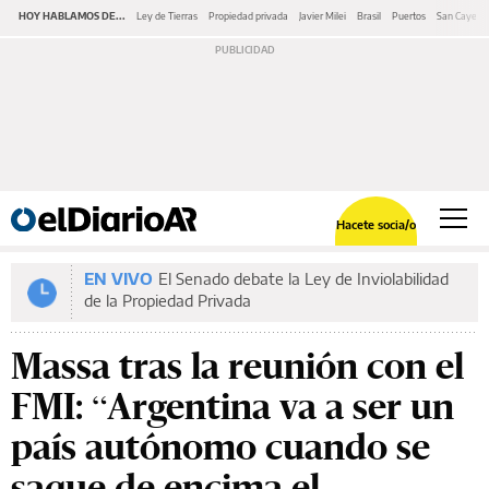
HOY HABLAMOS DE...
Ley de Tierras
Propiedad privada
Javier Milei
Brasil
Puertos
San Cayeta
Hacete socia/o
EN VIVO
El Senado debate la Ley de Inviolabilidad
de la Propiedad Privada
Massa tras la reunión con el
FMI: “Argentina va a ser un
país autónomo cuando se
saque de encima el