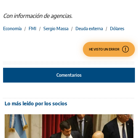
Con información de agencias.
Economía
/
FMI
/
Sergio Massa
/
Deuda externa
/
Dólares
HE VISTO UN ERROR
Comentarios
Lo más leído por los socios