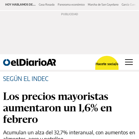
HOY HABLAMOS DE...
Casa Rosada
Panorama económico
Marcha de San Cayetano
García Cuerva
Hacete socia/o
SEGÚN EL INDEC
Los precios mayoristas
aumentaron un 1,6% en
febrero
Acumulan un alza del 32,7% interanual, con aumentos en
alimentos, agro y petróleo.