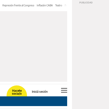
Represión frente al Congreso
Inflación CABA
Teatro
Feria de Editores
Mery Streep
Hacete
Iniciá sesión
socia/o