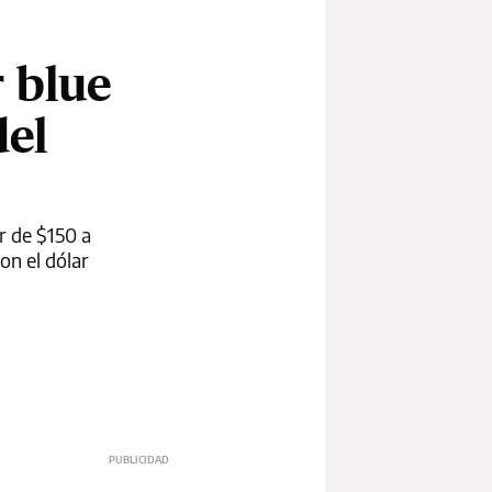
r blue
del
r de $150 a
on el dólar