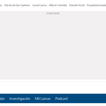
co
Marcha de San Cayetano
García Cuerva
Milei en Colombia
Marcelo Porcel
Propiedad privada
ión
Investigación
Mil Lianas
Podcast