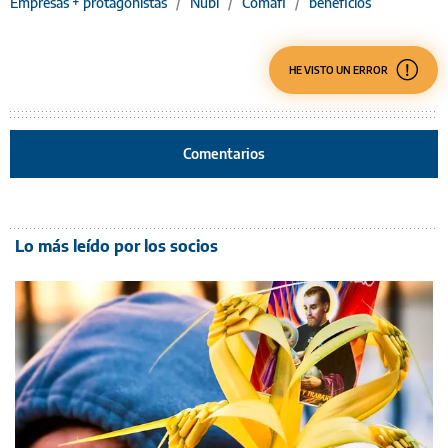
Empresas + protagonistas
/
Nubi
/
Comafi
/
beneficios
HE VISTO UN ERROR
Comentarios
Lo más leído por los socios