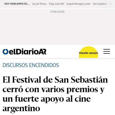
HOY HABLAMOS DE...
Ley de Tierras
Papa León XIV
Joaquín Benegas Lynch
San Cayetano
Swap
Hacete socia/o
DISCURSOS ENCENDIDOS
El Festival de San Sebastián
cerró con varios premios y
un fuerte apoyo al cine
argentino