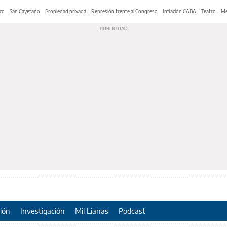
co
San Cayetano
Propiedad privada
Represión frente al Congreso
Inflación CABA
Teatro
Me
ión
Investigación
Mil Lianas
Podcast