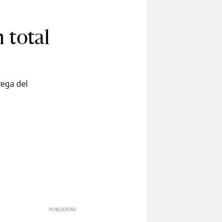
n total
rega del