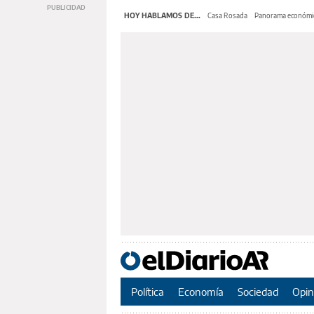
HOY HABLAMOS DE...
Casa Rosada
Panorama económi
Política
Economía
Sociedad
Opin