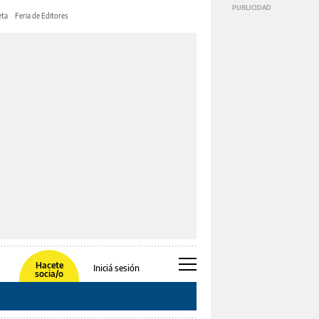
ta
Feria de Editores
Hacete
Iniciá sesión
socia/o