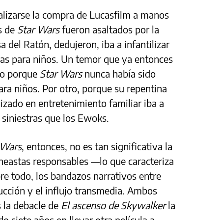
ializarse la compra de Lucasfilm a manos
ns de
Star Wars
fueron asaltados por la
a del Ratón, dedujeron, iba a infantilizar
ulas para niños. Un temor que ya entonces
ado porque
Star Wars
nunca había sido
ra niños. Por otro, porque su repentina
izado en entretenimiento familiar iba a
siniestras que los Ewoks.
 Wars
, entonces, no es tan significativa la
ineastas responsables —lo que caracteriza
obre todo, los bandazos narrativos entre
cción y el influjo transmedia. Ambos
s la debacle de
El ascenso de Skywalker
la
 siete años en llevar otra película a