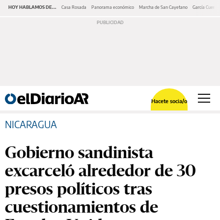
HOY HABLAMOS DE...
Casa Rosada
Panorama económico
Marcha de San Cayetano
García Cuerva
Hacete socia/o
NICARAGUA
Gobierno sandinista
excarceló alrededor de 30
presos políticos tras
cuestionamientos de