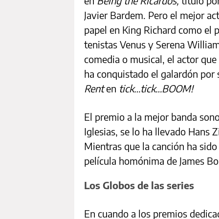
en
Being the Ricardos,
título po
Javier Bardem. Pero el mejor ac
papel en King Richard como el 
tenistas Venus y Serena William
comedia o musical, el actor que
ha conquistado el galardón por s
Rent
en
tick…tick…BOOM!
El premio a la mejor banda sono
Iglesias, se lo ha llevado Hans
Mientras que la canción ha sid
película homónima de James Bo
Los Globos de las series
En cuando a los premios dedicado