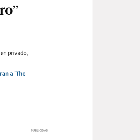
rro”
 en privado,
ran a 'The