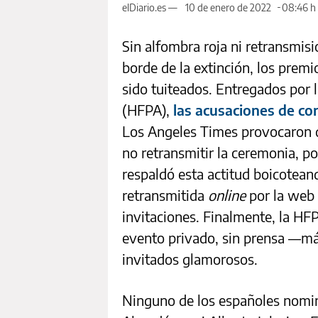
elDiario.es —
10 de enero de 2022
08:46 h
Sin alfombra roja ni retransmisi
borde de la extinción, los premi
sido tuiteados. Entregados por 
(HFPA),
las acusaciones de co
Los Angeles Times provocaron q
no retransmitir la ceremonia, p
respaldó esta actitud boicoteand
retransmitida
online
por la web 
invitaciones. Finalmente, la HF
evento privado, sin prensa —má
invitados glamorosos.
Ninguno de los españoles nomin