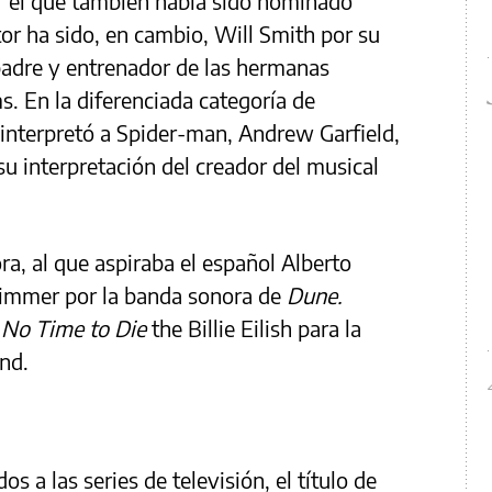
r el que también había sido nominado
tor ha sido, en cambio, Will Smith por su
padre y entrenador de las hermanas
s. En la diferenciada categoría de
 interpretó a Spider-man, Andrew Garfield,
u interpretación del creador del musical
ra, al que aspiraba el español Alberto
 Zimmer por la banda sonora de
Dune.
o
No Time to Die
the Billie Eilish para la
nd.
s a las series de televisión, el título de