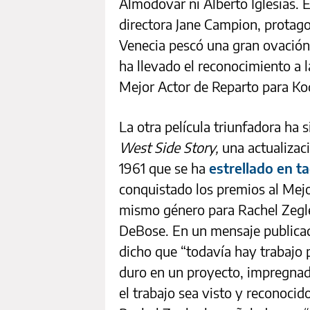
Almodóvar ni Alberto Iglesias. 
directora Jane Campion, protag
Venecia pescó una gran ovación y
ha llevado el reconocimiento a l
Mejor Actor de Reparto para K
La otra película triunfadora ha s
West Side Story,
una actualizaci
1961 que se ha
estrellado en ta
conquistado los premios al Mejo
mismo género para Rachel Zegle
DeBose. En un mensaje publicad
dicho que “todavía hay trabajo 
duro en un proyecto, impregnad
el trabajo sea visto y reconocid