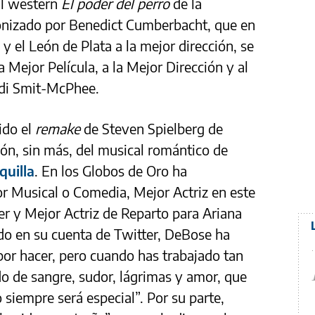
El wéstern
El poder del perro
de la
onizado por Benedict Cumberbacht, que en
 el León de Plata a la mejor dirección, se
a Mejor Película, a la Mejor Dirección y al
odi Smit-McPhee.
ido el
remake
de Steven Spielberg de
ón, sin más, del musical romántico de
quilla
. En los Globos de Oro ha
r Musical o Comedia, Mejor Actriz en este
r y Mejor Actriz de Reparto para Ariana
o en su cuenta de Twitter, DeBose ha
por hacer, pero cuando has trabajado tan
o de sangre, sudor, lágrimas y amor, que
o siempre será especial”. Por su parte,