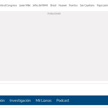
nte al Congreso
Javier Milei
Jefes del PAMI
Brasil
Huawei
Puertos
San Cayetano
Papa León
ión
Investigación
Mil Lianas
Podcast