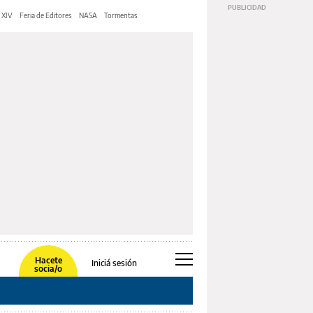
 XIV
Feria de Editores
NASA
Tormentas
Hacete
Iniciá sesión
socia/o