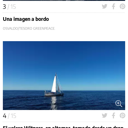
3
/ 15
Una imagen a bordo
OSVALDO/TESORO GREENPEACE.
4
/ 15
El velero Witness, en altamar, tomado desde un dron,