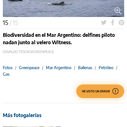
15
/ 15
Biodiversidad en el Mar Argentino: delfines piloto
nadan junto al velero Witness.
OSVALDO TESORO/GREENPEACE.
Fotos
/
Greenpeace
/
Mar Argentino
/
Ballenas
/
Petróleo
/
Gas
HE VISTO UN ERROR
Más fotogalerías