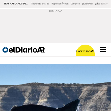
HOY HABLAMOS DE...
Propiedad privada
Represión frente al Congreso
Javier Milei
Jefes del PAMI
Hacete socia/o