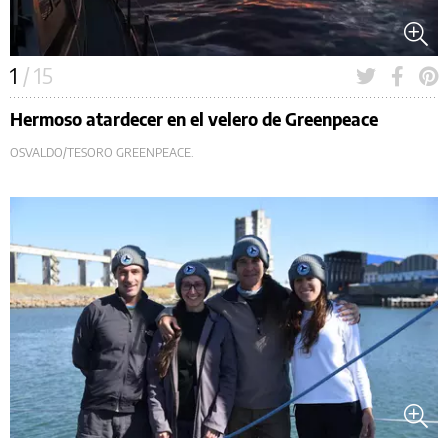
1
/ 15
Hermoso atardecer en el velero de Greenpeace
OSVALDO/TESORO GREENPEACE.