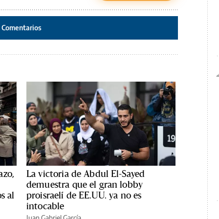
Comentarios
azo,
La victoria de Abdul El-Sayed
demuestra que el gran lobby
s al
proisraelí de EE.UU. ya no es
intocable
Juan Gabriel García