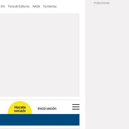
 XIV
Feria de Editores
NASA
Tormentas
Hacete
Iniciá sesión
socia/o