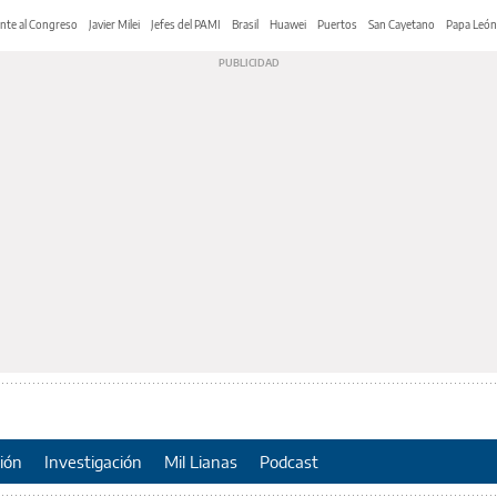
nte al Congreso
Javier Milei
Jefes del PAMI
Brasil
Huawei
Puertos
San Cayetano
Papa León
ión
Investigación
Mil Lianas
Podcast