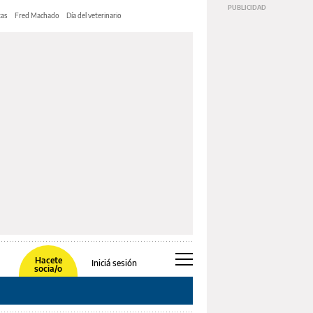
tas
Fred Machado
Día del veterinario
Hacete
Iniciá sesión
socia/o