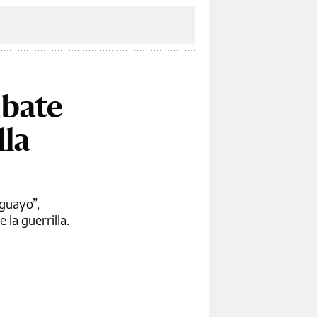
mbate
lla
aguayo”,
 la guerrilla.