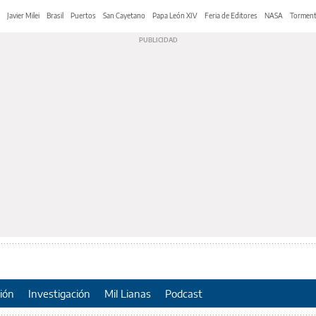
Javier Milei
Brasil
Puertos
San Cayetano
Papa León XIV
Feria de Editores
NASA
Tormen
ión
Investigación
Mil Lianas
Podcast