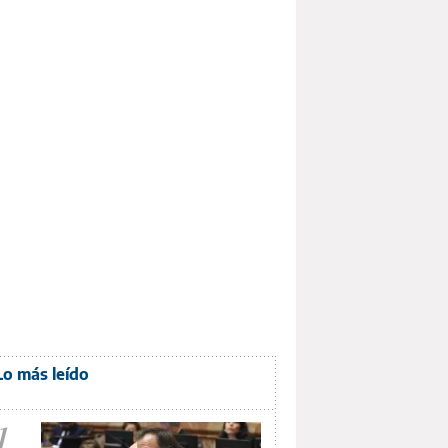
Lo más leído
1