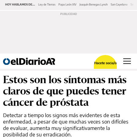
HOY HABLAMOS DE...
Ley de Tierras
Papa León XIV
Joaquín Benegas Lynch
San Cayetano
Swap
Hacete socia/o
Estos son los síntomas más
claros de que puedes tener
cáncer de próstata
Detectar a tiempo los signos más evidentes de esta
enfermedad, a pesar de que muchas veces son difíciles
de evaluar, aumenta muy significativamente la
posibilidad de su erradicación.