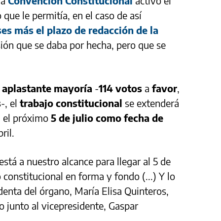
 la
Convención Constitucional
activó el
ue le permitía, en el caso de así
es más el plazo de redacción de la
sión que se daba por hecha, pero que se
r
aplastante mayoría
-
114 votos
a
favor
,
s
-, el
trabajo constitucional
se extenderá
n el próximo
5 de julio como fecha de
ril.
stá a nuestro alcance para llegar al 5 de
 constitucional en forma y fondo (...) Y lo
denta del órgano, María Elisa Quinteros,
o junto al vicepresidente, Gaspar