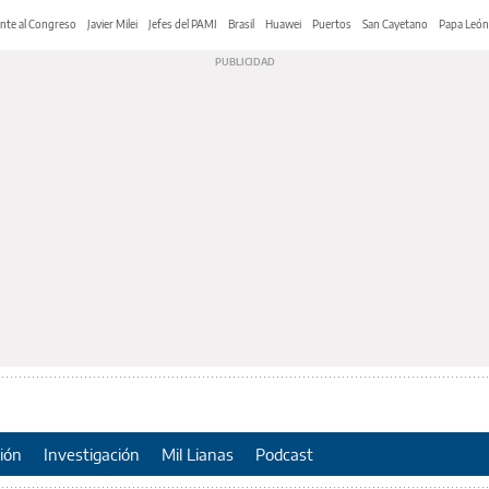
nte al Congreso
Javier Milei
Jefes del PAMI
Brasil
Huawei
Puertos
San Cayetano
Papa León
ión
Investigación
Mil Lianas
Podcast