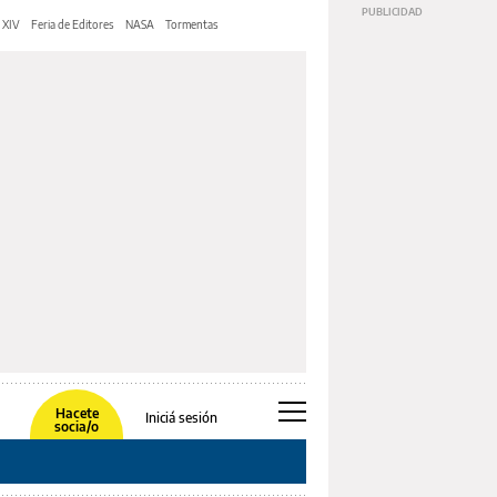
 XIV
Feria de Editores
NASA
Tormentas
Hacete
Iniciá sesión
socia/o