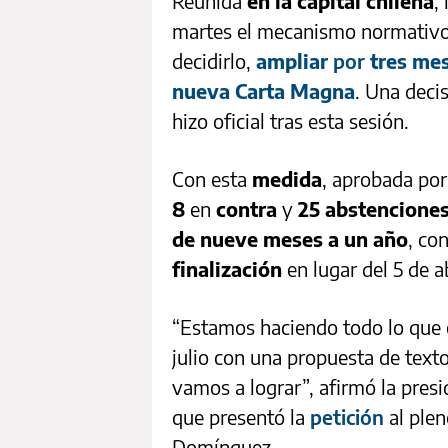
Reunida
en la capital chilena
,
martes el mecanismo normativo q
decidirlo,
ampliar
por
tres mes
nueva Carta Magna
. Una deci
hizo oficial tras esta sesión.
Con esta
medida
, aprobada po
8
en
contra
y
25 abstencione
de nueve meses a un año
, co
finalización
en lugar del 5 de ab
“Estamos haciendo todo lo que e
julio con una propuesta de texto
vamos a lograr”, afirmó la presi
que presentó la
petición
al plen
Domínguez.