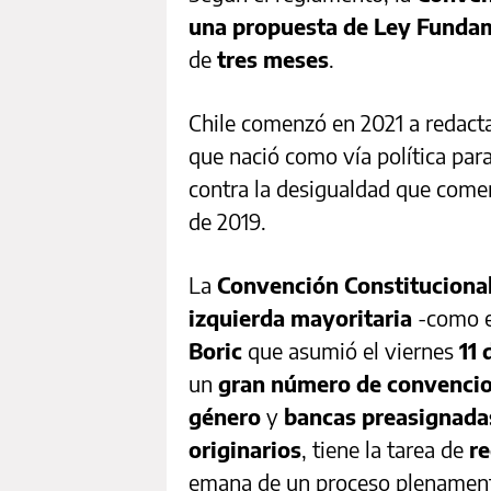
una propuesta de Ley Funda
de
tres meses
.
Chile comenzó en 2021 a redact
que nació como vía política para
contra la desigualdad que comenz
de 2019.
La
Convención Constituciona
izquierda mayoritaria
-como 
Boric
que asumió el viernes
11
un
gran número de convencio
género
y
bancas preasignadas
originarios
, tiene la tarea de
r
emana de un proceso plenamente 