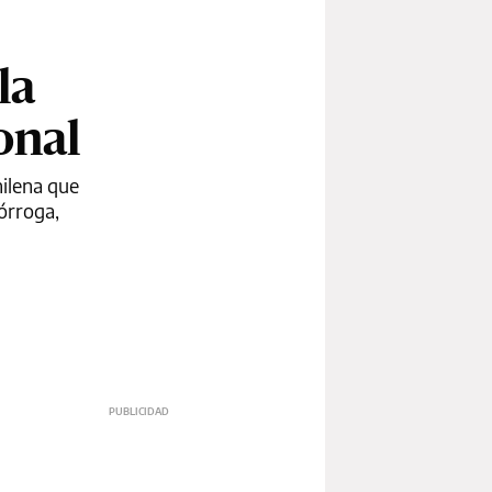
la
onal
hilena que
rórroga,