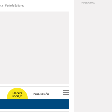
ta
Feria de Editores
Hacete
Iniciá sesión
socia/o