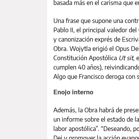
basada más en el carisma que en
Una frase que supone una contr
Pablo II, el principal valedor de
y canonización exprés de Escriv
Obra. Wojytla erigió el Opus De
Constitución Apostólica
Ut sit
, 
cumplen 40 años), reivindicando
Algo que Francisco deroga con s
Enojo interno
Además, la Obra habrá de presen
un informe sobre el estado de la
labor apostólica”. “Deseando, p
Dei y promover la acción evang