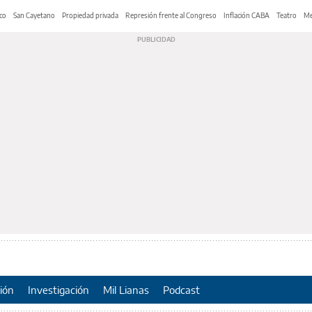
co
San Cayetano
Propiedad privada
Represión frente al Congreso
Inflación CABA
Teatro
Me
ión
Investigación
Mil Lianas
Podcast