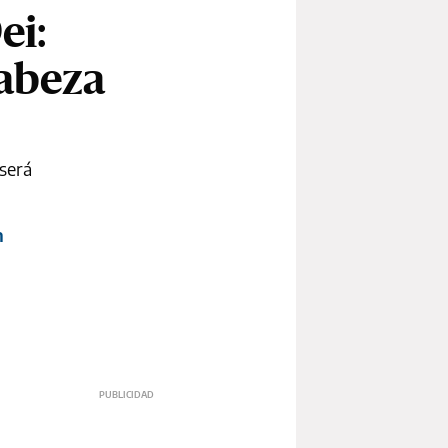
ei:
cabeza
 será
n