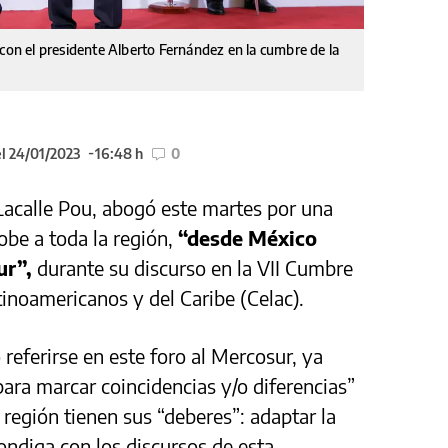
 con el presidente Alberto Fernández en la cumbre de la
l 24/01/2023
16:48 h
0
Lacalle Pou, abogó este martes por una
obe a toda la región,
“desde México
ur”,
durante su discurso en la VII Cumbre
inoamericanos y del Caribe (Celac).
 referirse en este foro al Mercosur, ya
ra marcar coincidencias y/o diferencias”
a región tienen sus “deberes”: adaptar la
ondiga con los discursos de esta