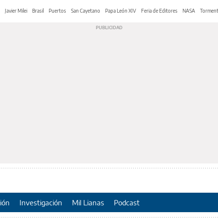
Javier Milei
Brasil
Puertos
San Cayetano
Papa León XIV
Feria de Editores
NASA
Tormen
ión
Investigación
Mil Lianas
Podcast