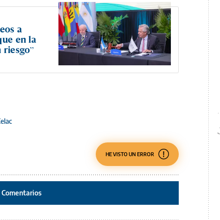
eos a
que en la
 riesgo”
elac
HE VISTO UN ERROR
Comentarios