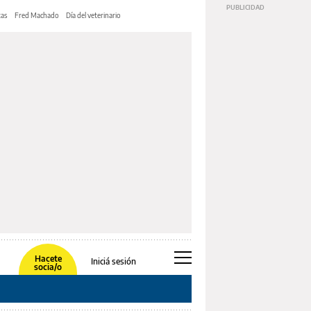
tas
Fred Machado
Día del veterinario
Hacete
Iniciá sesión
socia/o