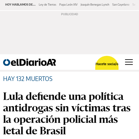
HOY HABLAMOS DE...
Ley de Tierras
Papa León XIV
Joaquín Benegas Lynch
San Cayetano
Swap
Hacete socia/o
HAY 132 MUERTOS
Lula defiende una política
antidrogas sin víctimas tras
la operación policial más
letal de Brasil