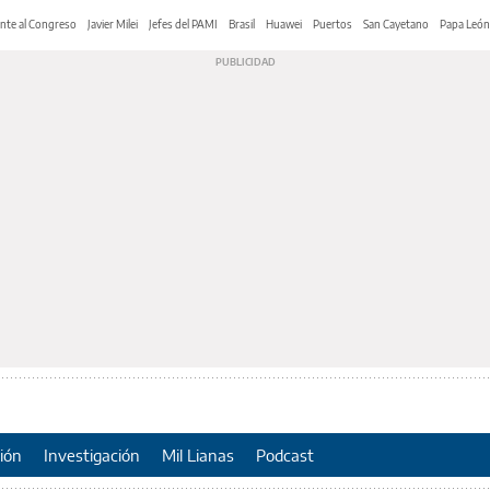
nte al Congreso
Javier Milei
Jefes del PAMI
Brasil
Huawei
Puertos
San Cayetano
Papa León
ión
Investigación
Mil Lianas
Podcast