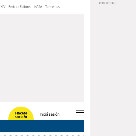
 XIV
Feria de Editores
NASA
Tormentas
Hacete
Iniciá sesión
socia/o