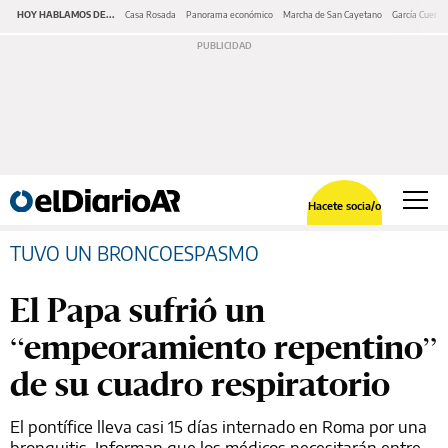
HOY HABLAMOS DE...
Casa Rosada
Panorama económico
Marcha de San Cayetano
García Cuerva
Hacete socia/o
TUVO UN BRONCOESPASMO
El Papa sufrió un
“empeoramiento repentino”
de su cuadro respiratorio
El pontífice lleva casi 15 días internado en Roma por una
bronquitis. Informan que los médicos necesitarán entre