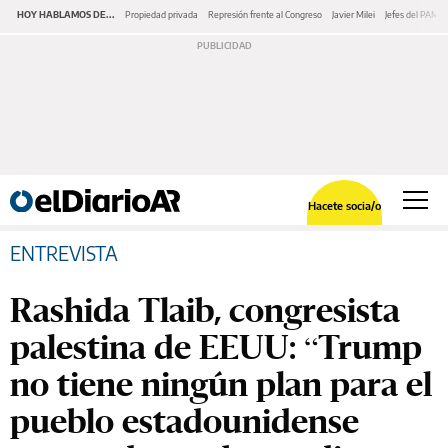
HOY HABLAMOS DE...
Propiedad privada
Represión frente al Congreso
Javier Milei
Jefes del PAMI
Hacete socia/o
ENTREVISTA
Rashida Tlaib, congresista
palestina de EEUU: “Trump
no tiene ningún plan para el
pueblo estadounidense