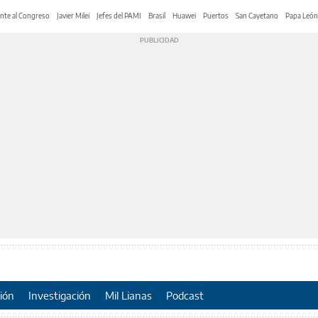
nte al Congreso
Javier Milei
Jefes del PAMI
Brasil
Huawei
Puertos
San Cayetano
Papa León
ión
Investigación
Mil Lianas
Podcast