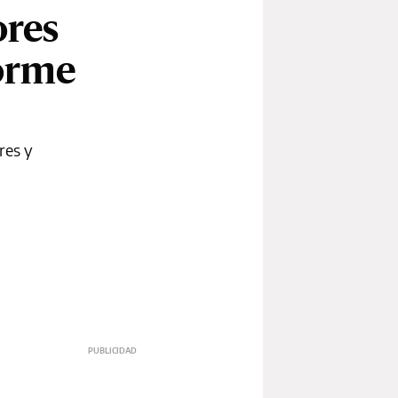
ores
orme
res y