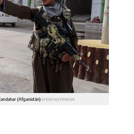
 Kandahar (Afganistán)
EFE/EPA/STRINGER