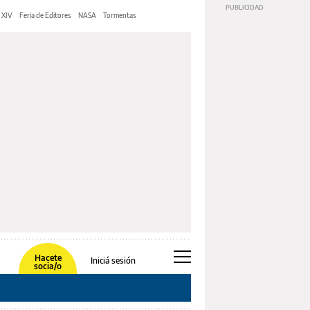
 XIV
Feria de Editores
NASA
Tormentas
Hacete
Iniciá sesión
socia/o