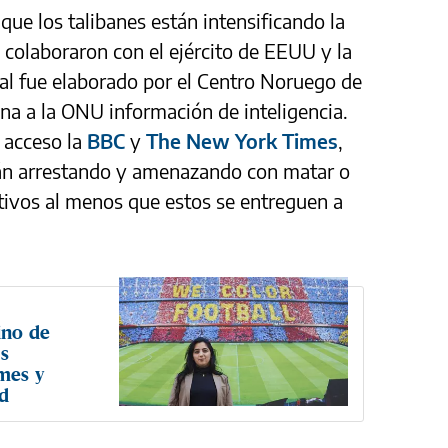
ue los talibanes están intensificando la
 colaboraron con el ejército de EEUU y la
l fue elaborado por el Centro Noruego de
ona a la ONU información de inteligencia.
o acceso la
BBC
y
The New York Times
,
stán arrestando y amenazando con matar o
etivos al menos que estos se entreguen a
ino de
as
mes y
ad