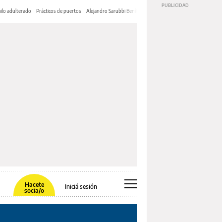
ilo adulterado
Prácticos de puertos
Alejandro Sarubbi Benítez
Hacete
Iniciá sesión
socia/o