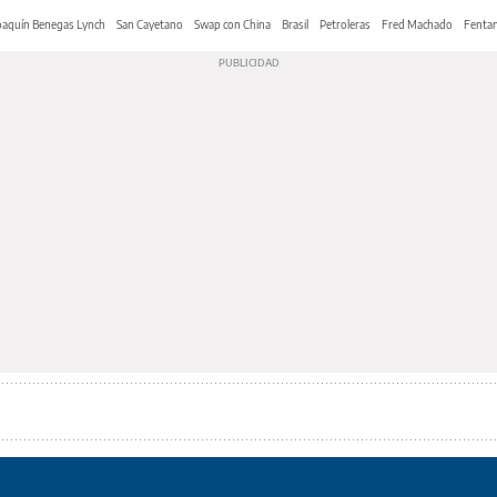
oaquín Benegas Lynch
San Cayetano
Swap con China
Brasil
Petroleras
Fred Machado
Fentan