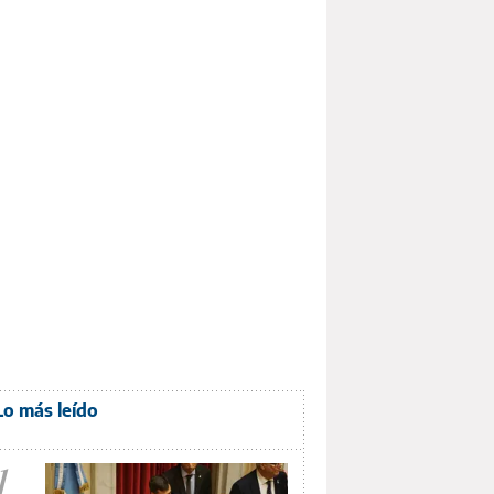
Lo más leído
1