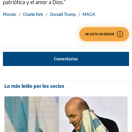
patriótica y el amor a Dios.”
Mundo
/
Charlie Kirk
/
Donald Trump
/
MAGA
HE VISTO UN ERROR
Comentarios
Lo más leído por los socios