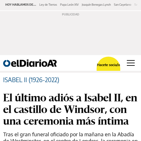
HOY HABLAMOS DE...
Ley de Tierras
Papa León XIV
Joaquín Benegas Lynch
San Cayetano
Swap
Hacete socia/o
ISABEL II (1926-2022)
El último adiós a Isabel II, en
el castillo de Windsor, con
una ceremonia más íntima
Tras el gran funeral oficiado por la mañana en la Abadía
de Westminster, en el centro de Londres, la ceremonia en