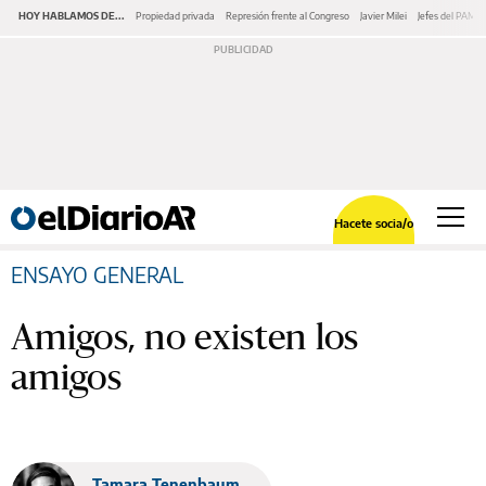
HOY HABLAMOS DE...
Propiedad privada
Represión frente al Congreso
Javier Milei
Jefes del PAMI
Hacete socia/o
ENSAYO GENERAL
Amigos, no existen los
amigos
Tamara Tenenbaum