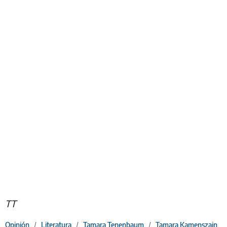
TT
Opinión
/
Literatura
/
Tamara Tenenbaum
/
Tamara Kamenszain