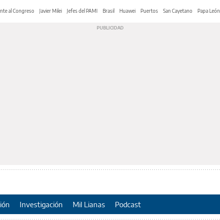
nte al Congreso
Javier Milei
Jefes del PAMI
Brasil
Huawei
Puertos
San Cayetano
Papa León
ión
Investigación
Mil Lianas
Podcast