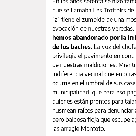
En los años setenta se hizo fam
que se llamaba Les Trottoirs de
“z” tiene el zumbido de una mos
evocación de nuestras veredas.
hemos abandonado por la irri
de los baches
. La voz del cho
privilegia el pavimento en cont
de nuestras maldiciones. Mientr
indiferencia vecinal que en otra
ocurría en el umbral de sus casas
municipalidad, que para eso pa
quienes están prontos para tala
husmean raíces para denunciarla
pero baldosa floja que escupe a
las arregle Montoto.