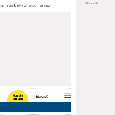
 XIV
Feria de Editores
NASA
Tormentas
Hacete
Iniciá sesión
socia/o