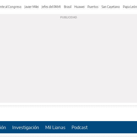
nte al Congreso
Javier Milei
Jefes del PAMI
Brasil
Huawei
Puertos
San Cayetano
Papa León
ión
Investigación
Mil Lianas
Podcast