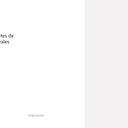
ntes de
vales