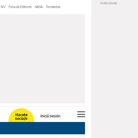
 XIV
Feria de Editores
NASA
Tormentas
Hacete
Iniciá sesión
socia/o