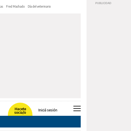
tas
Fred Machado
Día del veterinario
Hacete
Iniciá sesión
socia/o