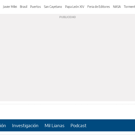
Javier Milei
Brasil
Puertos
San Cayetano
Papa León XIV
Feria de Editores
NASA
Tormen
ión
Investigación
Mil Lianas
Podcast