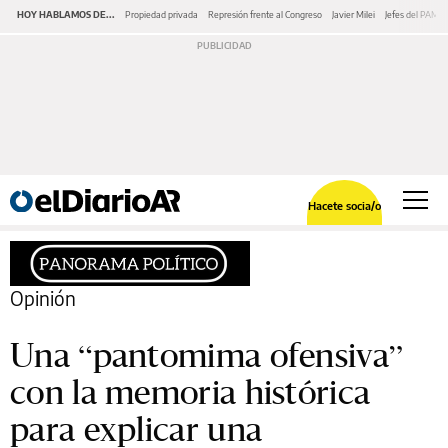
HOY HABLAMOS DE...
Propiedad privada
Represión frente al Congreso
Javier Milei
Jefes del PAMI
Hacete socia/o
Opinión
Una “pantomima ofensiva”
con la memoria histórica
para explicar una