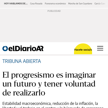
HOY HABLAMOS DE...
Casa Rosada
Panorama económico
Marcha de San Cayetano
García Cuerva
Hacete socia/o
TRIBUNA ABIERTA
El progresismo es imaginar
un futuro y tener voluntad
de realizarlo
Estabilidad macroeconómica, reducción de la inflación, la