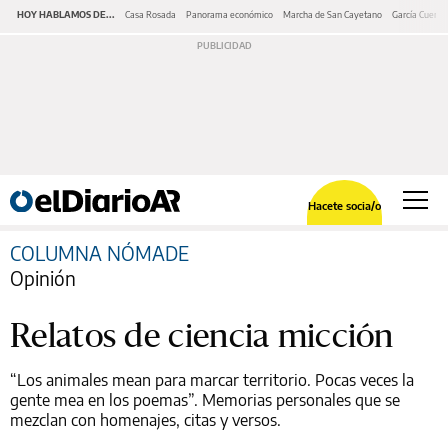
HOY HABLAMOS DE...
Casa Rosada
Panorama económico
Marcha de San Cayetano
García Cuerva
Hacete socia/o
COLUMNA NÓMADE
Opinión
Relatos de ciencia micción
“Los animales mean para marcar territorio. Pocas veces la
gente mea en los poemas”. Memorias personales que se
mezclan con homenajes, citas y versos.