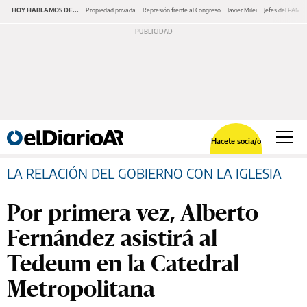
HOY HABLAMOS DE...
Propiedad privada
Represión frente al Congreso
Javier Milei
Jefes del PAMI
Hacete socia/o
LA RELACIÓN DEL GOBIERNO CON LA IGLESIA
Por primera vez, Alberto
Fernández asistirá al
Tedeum en la Catedral
Metropolitana