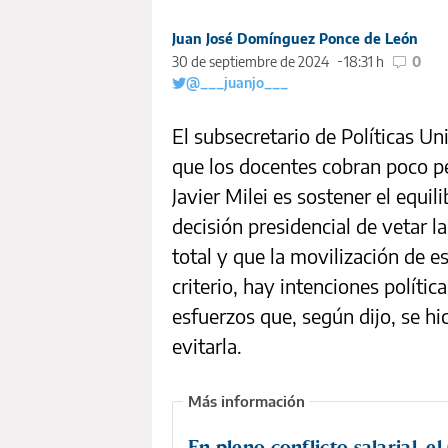
Juan José Domínguez Ponce de León
30 de septiembre de 2024
18:31 h
0
@___juanjo___
El subsecretario de Políticas Un
que los docentes cobran poco pe
Javier Milei es sostener el equili
decisión presidencial de vetar l
total y que la movilización de e
criterio, hay intenciones política
esfuerzos que, según dijo, se hi
evitarla.
En pleno conflicto salarial, e