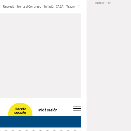
Represión frente al Congreso
Inflación CABA
Teatro
Feria de Editores
Mery Streep
Hacete
Iniciá sesión
socia/o