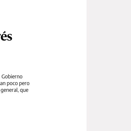
rés
el Gobierno
nan poco pero
 general, que