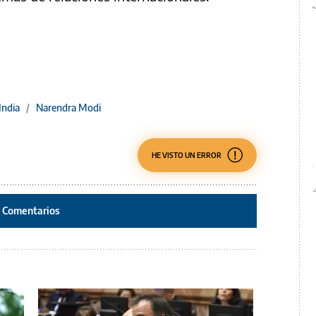
India
/
Narendra Modi
HE VISTO UN ERROR
Comentarios