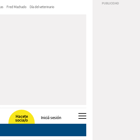
tas
Fred Machado
Día del veterinario
Hacete
Iniciá sesión
socia/o