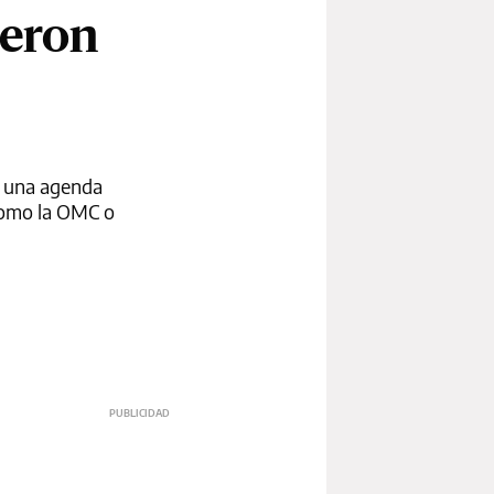
ieron
r una agenda
 como la OMC o