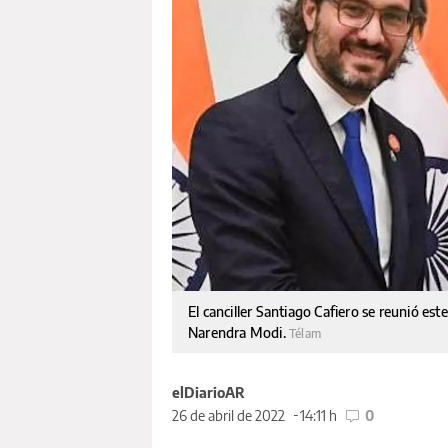
El canciller Santiago Cafiero se reunió es
Narendra Modi.
Télam
elDiarioAR
26 de abril de 2022
14:11 h
0