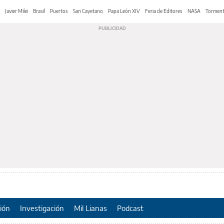
Javier Milei
Brasil
Puertos
San Cayetano
Papa León XIV
Feria de Editores
NASA
Tormen
ión
Investigación
Mil Lianas
Podcast