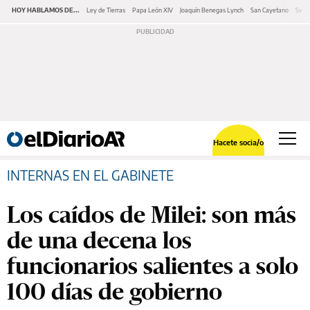
HOY HABLAMOS DE...
Ley de Tierras
Papa León XIV
Joaquín Benegas Lynch
San Cayetano
Swap
Hacete socia/o
INTERNAS EN EL GABINETE
Los caídos de Milei: son más
de una decena los
funcionarios salientes a solo
100 días de gobierno