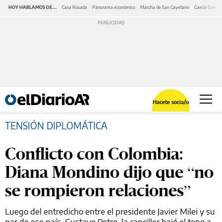
HOY HABLAMOS DE...
Casa Rosada
Panorama económico
Marcha de San Cayetano
García Cuerva
Hacete socia/o
TENSIÓN DIPLOMÁTICA
Conflicto con Colombia:
Diana Mondino dijo que “no
se rompieron relaciones”
Luego del entredicho entre el presidente Javier Milei y su
par de ese país, Gustavo Petro, la canciller bajó el tono a