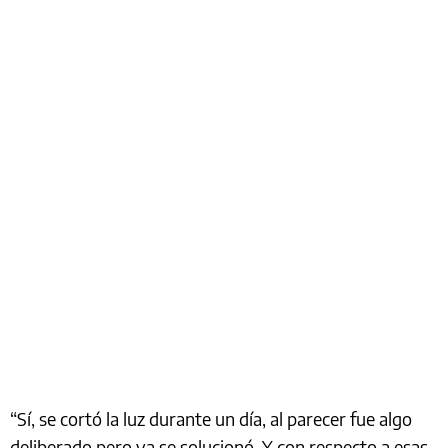
“Sí, se cortó la luz durante un día, al parecer fue algo
deliberado pero ya se solucionó. Y con respecto a esas