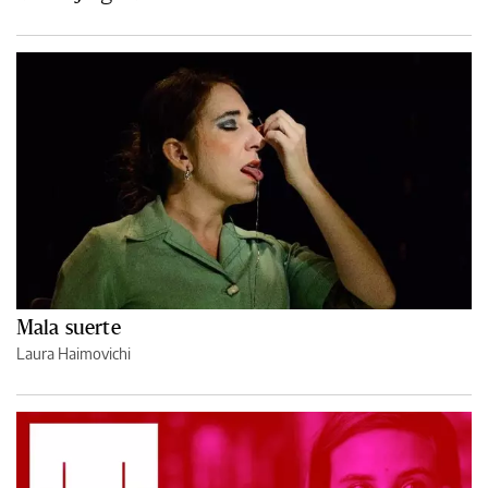
Mala suerte
Laura Haimovichi