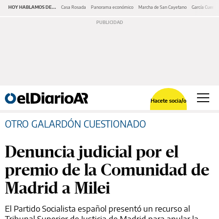
HOY HABLAMOS DE...
Casa Rosada
Panorama económico
Marcha de San Cayetano
García Cuerva
Hacete socia/o
OTRO GALARDÓN CUESTIONADO
Denuncia judicial por el
premio de la Comunidad de
Madrid a Milei
El Partido Socialista español presentó un recurso al
Tribunal Superior de Justicia de Madrid para anular la