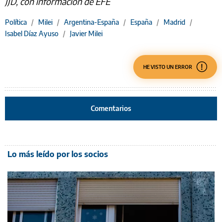
JJD, con información de EFE
Política
/
Milei
/
Argentina-España
/
España
/
Madrid
/
Isabel Díaz Ayuso
/
Javier Milei
HE VISTO UN ERROR
Comentarios
Lo más leído por los socios