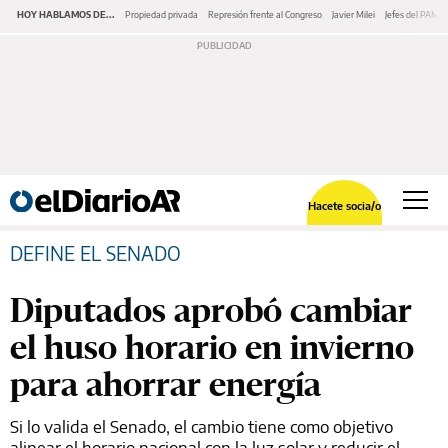
HOY HABLAMOS DE...
Propiedad privada
Represión frente al Congreso
Javier Milei
Jefes del PAMI
Hacete socia/o
DEFINE EL SENADO
Diputados aprobó cambiar
el huso horario en invierno
para ahorrar energía
Si lo valida el Senado, el cambio tiene como objetivo
alinear el horario nacional con la luz solar y reducir el