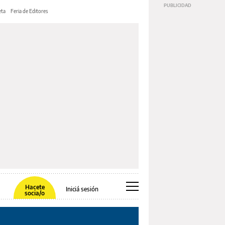
ta
Feria de Editores
Hacete
Iniciá sesión
socia/o