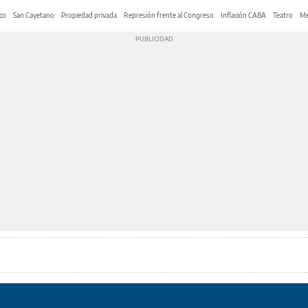
co
San Cayetano
Propiedad privada
Represión frente al Congreso
Inflación CABA
Teatro
Me