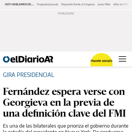
HOY HABLAMOS DE...
Propiedad privada
Represión frente al Congreso
Javier Milei
Jefes del PAMI
Hacete socia/o
GIRA PRESIDENCIAL
Fernández espera verse con
Georgieva en la previa de
una definición clave del FMI
Es una de las bilaterales que prioriza el gobierno durante
la estadía del presidente en Nueva York. De producirse,