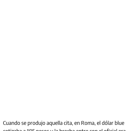
Cuando se produjo aquella cita, en Roma, el dólar blue
cotizaba a 185 pesos y la brecha entre con el oficial era