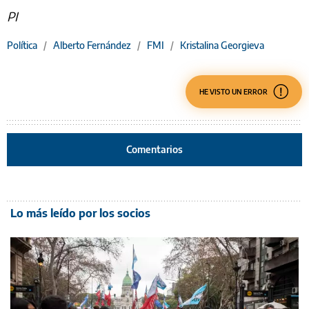
PI
Política
/
Alberto Fernández
/
FMI
/
Kristalina Georgieva
HE VISTO UN ERROR
Comentarios
Lo más leído por los socios