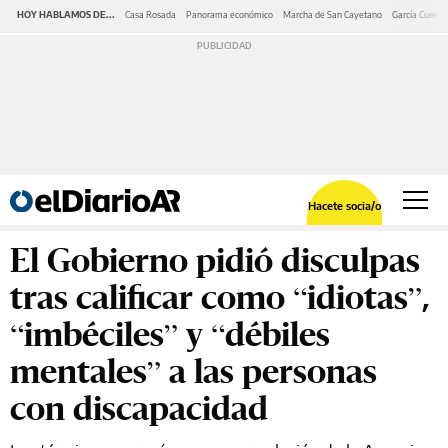
HOY HABLAMOS DE...
Casa Rosada
Panorama económico
Marcha de San Cayetano
García Cuerva
Hacete socia/o
El Gobierno pidió disculpas
tras calificar como “idiotas”,
“imbéciles” y “débiles
mentales” a las personas
con discapacidad