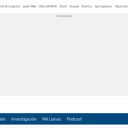
nte al Congreso
Javier Milei
Jefes del PAMI
Brasil
Huawei
Puertos
San Cayetano
Papa León
ión
Investigación
Mil Lianas
Podcast