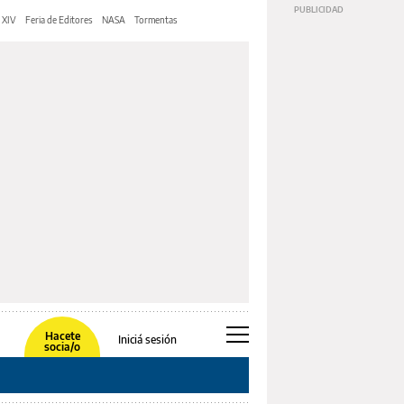
 XIV
Feria de Editores
NASA
Tormentas
Hacete
Iniciá sesión
socia/o