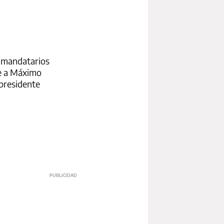
s mandatarios
je a Máximo
xpresidente