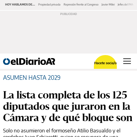
HOY HABLAMOS DE...
Propiedad privada
Represión frente al Congreso
Javier Milei
Jefes del PAMI
Hacete socia/o
ASUMEN HASTA 2029
La lista completa de los 125
diputados que juraron en la
Cámara y de qué bloque son
Solo no asumieron el formoseño Atilio Basualdo y el
cordobes Juan Schiaretti, quien se recupera de una