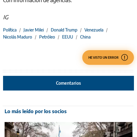
IG
Política
/
Javier Milei
/
Donald Trump
/
Venezuela
/
Nicolás Maduro
/
Petróleo
/
EEUU
/
China
HE VISTO UN ERROR
Comentarios
Lo más leído por los socios