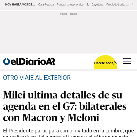
HOY HABLAMOS DE...
Casa Rosada
Panorama económico
San Cayetano
Propiedad privada
Repr
Hacete socia/o
OTRO VIAJE AL EXTERIOR
Milei ultima detalles de su
agenda en el G7: bilaterales
con Macron y Meloni
El Presidente participará como invitado en la cumbre, que
se realizará en Italia entre el jueves y el sábado de esta