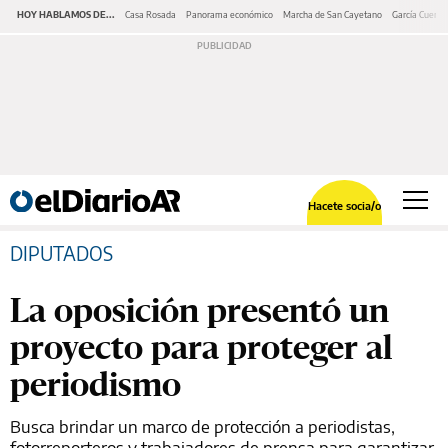
HOY HABLAMOS DE...
Casa Rosada
Panorama económico
Marcha de San Cayetano
García Cuerva
Hacete socia/o
DIPUTADOS
La oposición presentó un
proyecto para proteger al
periodismo
Busca brindar un marco de protección a periodistas,
fotorreporteros y trabajadores de prensa para garantizar